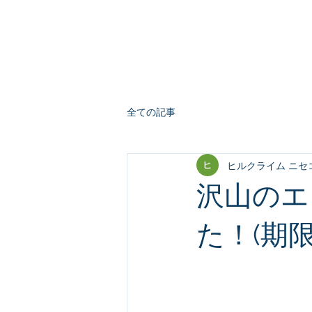
全ての記事
ヒルクライム ニセコ
沢山のエ
た！(期限