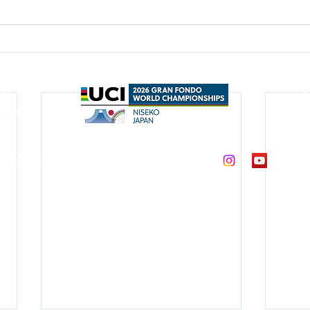
O HANAZONO HILLCLIMB, ALL RIGHT RESERVED