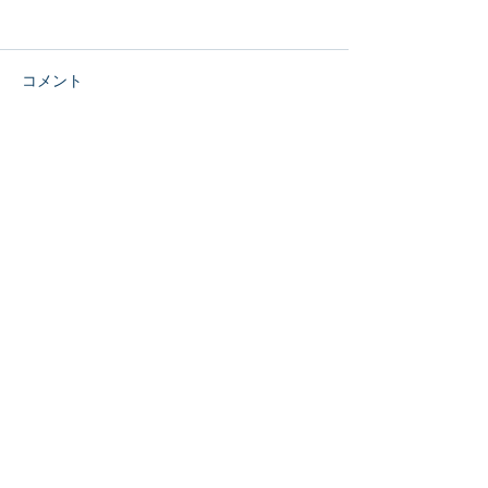
コメント
大会御礼
重要なお知らせ
コメントを追加…