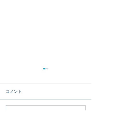
コメント
大会御礼
重要なお知らせ
コメントを追加…