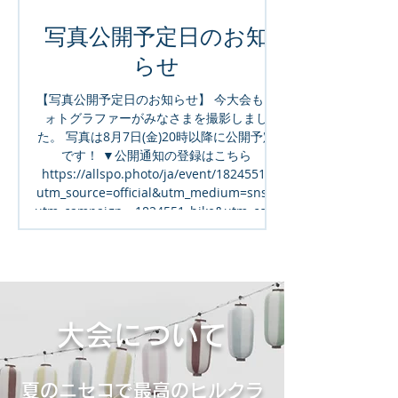
写真公開予定日のお知
らせ
ご参加いただき、誠
【写真公開予定日のお知らせ】 今大会もフ
した。 大会終了後
ォトグラファーがみなさまを撮影しまし
の下山時の走行につ
た。 写真は8月7日(金)20時以降に公開予定
いただきたい事項が
です！ ▼公開通知の登録はこちら
https://allspo.photo/ja/event/1824551?
う、下山時は先導バ
utm_source=official&utm_medium=sns&
最後尾には倶知安警
utm_campaign=_1824551_bike&utm_cont
れる体制をとってお
ent=before2 ※公開日は前後する可能性が
途中で休憩を取るな
あります。
ーより後方となった
始した際にパトカー
カーを左側から追い
大会について
り、前方車両を左側
められておりません
察署をはじめ、行政
夏のニセコで最高のヒルクラ