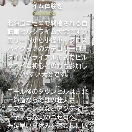
の皆様のご理解とご
イム体験を
ります。今後も安全
皆様に安心してご参
て開催していくため
北海道ニセコで開催される自
守していただきます
転車ヒルクライム大会です。
をお願いいたします。
エリートから小径車・クロス
バイクまでのカテゴリー別、
タイムトライアル形式でヒル
クライム初心者の方も参加し
やすい大会です。
ゴール後のダウンヒルは、北
海道ならではの壮大さ。
ラフティングなどアクティビ
ティも充実のニセコへ、
一足早い夏休みを過ごしにい